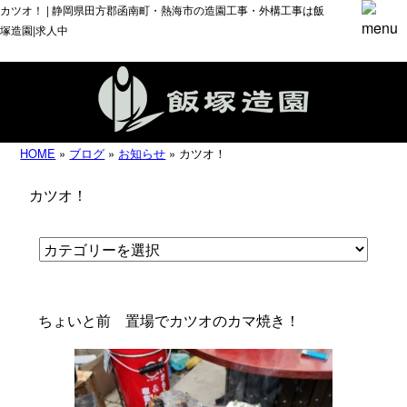
カツオ！ | 静岡県田方郡函南町・熱海市の造園工事・外構工事は飯
塚造園|求人中
HOME
»
ブログ
»
お知らせ
» カツオ！
カツオ！
ちょいと前 置場でカツオのカマ焼き！